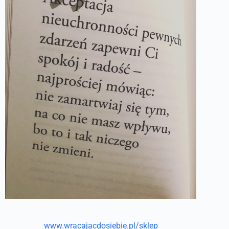
www.wracajacdosiebie.pl/sklep