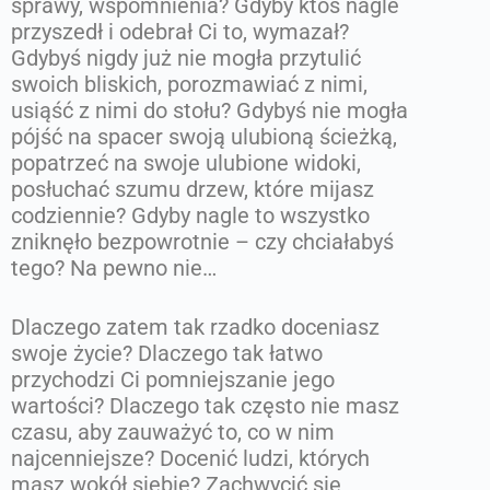
sprawy, wspomnienia? Gdyby ktoś nagle
przyszedł i odebrał Ci to, wymazał?
Gdybyś nigdy już nie mogła przytulić
swoich bliskich, porozmawiać z nimi,
usiąść z nimi do stołu? Gdybyś nie mogła
pójść na spacer swoją ulubioną ścieżką,
popatrzeć na swoje ulubione widoki,
posłuchać szumu drzew, które mijasz
codziennie? Gdyby nagle to wszystko
zniknęło bezpowrotnie – czy chciałabyś
tego? Na pewno nie…
Dlaczego zatem tak rzadko doceniasz
swoje życie? Dlaczego tak łatwo
przychodzi Ci pomniejszanie jego
wartości? Dlaczego tak często nie masz
czasu, aby zauważyć to, co w nim
najcenniejsze? Docenić ludzi, których
masz wokół siebie? Zachwycić się